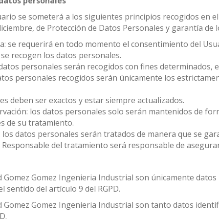
 datos personales
rio se someterá a los siguientes principios recogidos en el a
diciembre, de Protección de Datos Personales y garantía de l
encia: se requerirá en todo momento el consentimiento del U
s se recogen los datos personales.
os datos personales serán recogidos con fines determinados, ex
datos personales recogidos serán únicamente los estrictamen
les deben ser exactos y estar siempre actualizados.
ervación: los datos personales solo serán mantenidos de form
es de su tratamiento.
d: los datos personales serán tratados de manera que se gara
el Responsable del tratamiento será responsable de asegurar
d Gomez Gomez Ingenieria Industrial son únicamente datos id
l sentido del artículo 9 del RGPD.
d Gomez Gomez Ingenieria Industrial son tanto datos identif
D.