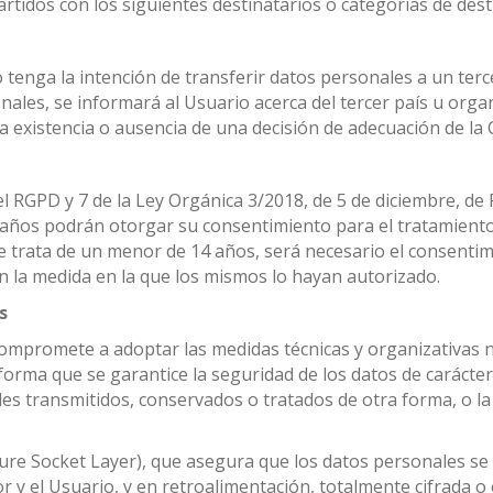
tidos con los siguientes destinatarios o categorías de dest
tenga la intención de transferir datos personales a un terce
es, se informará al Usuario acerca del tercer país u organiz
 la existencia o ausencia de una decisión de adecuación de la
el RGPD y 7 de la Ley Orgánica 3/2018, de 5 de diciembre, de
4 años podrán otorgar su consentimiento para el tratamiento
e trata de un menor de 14 años, será necesario el consentim
 en la medida en la que los mismos lo hayan autorizado.
s
ompromete a adoptar las medidas técnicas y organizativas ne
forma que se garantice la seguridad de los datos de carácter 
nales transmitidos, conservados o tratados de otra forma, o 
cure Socket Layer), que asegura que los datos personales se 
or y el Usuario, y en retroalimentación, totalmente cifrada o