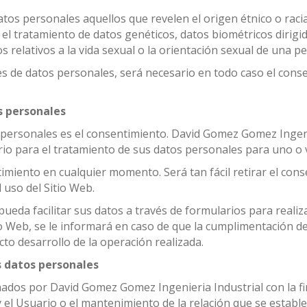
os personales aquellos que revelen el origen étnico o racial,
al, y el tratamiento de datos genéticos, datos biométricos diri
os relativos a la vida sexual o la orientación sexual de una pe
es de datos personales, será necesario en todo caso el cons
s personales
s personales es el consentimiento. David Gomez Gomez Ingen
io para el tratamiento de sus datos personales para uno o va
timiento en cualquier momento. Será tan fácil retirar el con
 uso del Sitio Web.
ueda facilitar sus datos a través de formularios para realiza
io Web, se le informará en caso de que la cumplimentación de
to desarrollo de la operación realizada.
s datos personales
os por David Gomez Gomez Ingenieria Industrial con la finali
 el Usuario o el mantenimiento de la relación que se estable