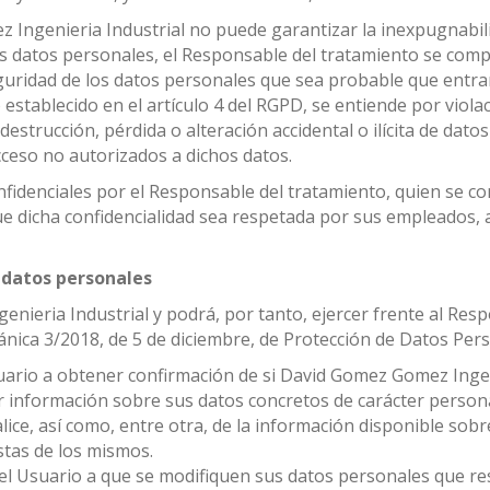
ngenieria Industrial no puede garantizar la inexpugnabilid
s datos personales, el Responsable del tratamiento se comp
guridad de los datos personales que sea probable que entra
o establecido en el artículo 4 del RGPD, se entiende por viol
 destrucción, pérdida o alteración accidental o ilícita de da
cceso no autorizados a dichos datos.
fidenciales por el Responsable del tratamiento, quien se c
ue dicha confidencialidad sea respetada por sus empleados, a
 datos personales
nieria Industrial y podrá, por tanto, ejercer frente al Resp
nica 3/2018, de 5 de diciembre, de Protección de Datos Perso
uario a obtener confirmación de si David Gomez Gomez Ingen
er información sobre sus datos concretos de carácter perso
lice, así como, entre otra, de la información disponible sobr
stas de los mismos.
el Usuario a que se modifiquen sus datos personales que res