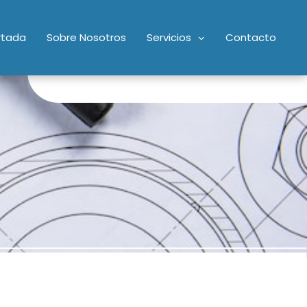
rtada
Sobre Nosotros
Servicios
Contacto
34688921997
info@davidgomezgomez.es